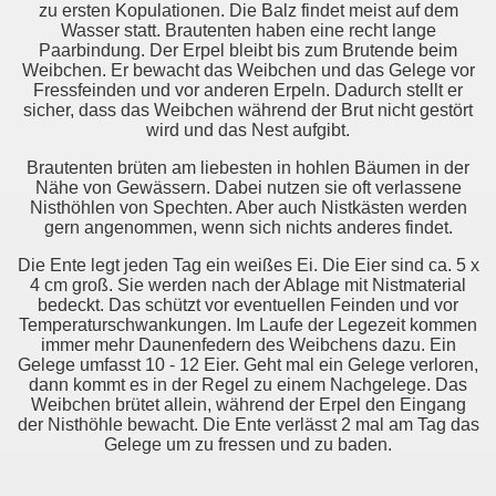
zu ersten Kopulationen. Die Balz findet meist auf dem
Wasser statt. Brautenten haben eine recht lange
Paarbindung. Der Erpel bleibt bis zum Brutende beim
Weibchen. Er bewacht das Weibchen und das Gelege vor
Fressfeinden und vor anderen Erpeln. Dadurch stellt er
sicher, dass das Weibchen während der Brut nicht gestört
wird und das Nest aufgibt.
Brautenten brüten am liebesten in hohlen Bäumen in der
Nähe von Gewässern. Dabei nutzen sie oft verlassene
Nisthöhlen von Spechten. Aber auch Nistkästen werden
gern angenommen, wenn sich nichts anderes findet.
Die Ente legt jeden Tag ein weißes Ei. Die Eier sind ca. 5 x
4 cm groß. Sie werden nach der Ablage mit Nistmaterial
bedeckt. Das schützt vor eventuellen Feinden und vor
Temperaturschwankungen. Im Laufe der Legezeit kommen
immer mehr Daunenfedern des Weibchens dazu. Ein
Gelege umfasst 10 - 12 Eier. Geht mal ein Gelege verloren,
dann kommt es in der Regel zu einem Nachgelege. Das
Weibchen brütet allein, während der Erpel den Eingang
der Nisthöhle bewacht. Die Ente verlässt 2 mal am Tag das
Gelege um zu fressen und zu baden.