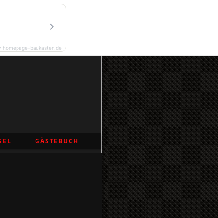
y homepage-baukasten.de
GEL
GÄSTEBUCH