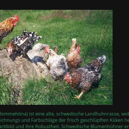
ommehöna) ist eine alte, schwedische Landhuhnrasse, wobe
eichnungs und Farbschläge der frisch geschlüpften Küken 
rbbild und ihre Robustheit. Schwedische Blumenhühner er