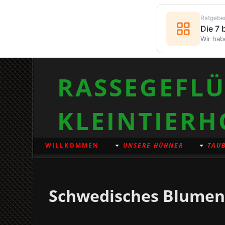
Ratgebe
Die 7
Wir hab
RASSEGEFLÜ
KLEINTIERH
WILLKOMMEN
UNSERE HÜHNER
TAUB
Schwedisches Blume