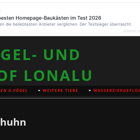
r
 besten Homepage-Baukästen im Test 2026
en die beliebtesten Anbieter verglichen. Der Testsieger überrascht.
powered b
GEL- UND
OF LONALU
EN U.VÖGEL
WEITERE TIERE
WASSERZIERGEFLÜ
nhuhn