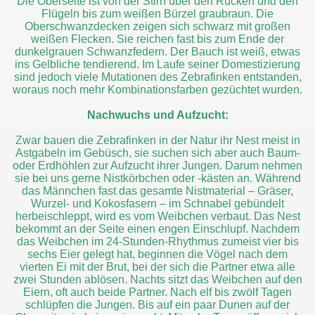
Die Oberseite ist von der Stirn über den Rücken und den
Flügeln bis zum weißen Bürzel graubraun. Die
Oberschwanzdecken zeigen sich schwarz mit großen
weißen Flecken. Sie reichen fast bis zum Ende der
dunkelgrauen Schwanzfedern. Der Bauch ist weiß, etwas
ins Gelbliche tendierend. Im Laufe seiner Domestizierung
sind jedoch viele Mutationen des Zebrafinken entstanden,
woraus noch mehr Kombinationsfarben gezüchtet wurden.
Nachwuchs und Aufzucht:
Zwar bauen die Zebrafinken in der Natur ihr Nest meist in
Astgabeln im Gebüsch, sie suchen sich aber auch Baum-
oder Erdhöhlen zur Aufzucht ihrer Jungen. Darum nehmen
sie bei uns gerne Nistkörbchen oder -kästen an. Während
das Männchen fast das gesamte Nistmaterial – Gräser,
Wurzel- und Kokosfasern – im Schnabel gebündelt
herbeischleppt, wird es vom Weibchen verbaut. Das Nest
bekommt an der Seite einen engen Einschlupf. Nachdem
das Weibchen im 24-Stunden-Rhythmus zumeist vier bis
sechs Eier gelegt hat, beginnen die Vögel nach dem
vierten Ei mit der Brut, bei der sich die Partner etwa alle
zwei Stunden ablösen. Nachts sitzt das Weibchen auf den
Eiern, oft auch beide Partner. Nach elf bis zwölf Tagen
schlüpfen die Jungen. Bis auf ein paar Dunen auf der