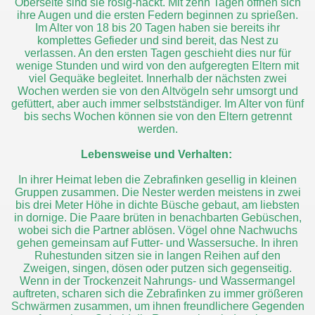
Oberseite sind sie rosig-nackt. Mit zehn Tagen öffnen sich
ihre Augen und die ersten Federn beginnen zu sprießen.
Im Alter von 18 bis 20 Tagen haben sie bereits ihr
komplettes Gefieder und sind bereit, das Nest zu
verlassen. An den ersten Tagen geschieht dies nur für
wenige Stunden und wird von den aufgeregten Eltern mit
viel Gequäke begleitet. Innerhalb der nächsten zwei
Wochen werden sie von den Altvögeln sehr umsorgt und
gefüttert, aber auch immer selbstständiger. Im Alter von fünf
bis sechs Wochen können sie von den Eltern getrennt
werden.
Lebensweise und Verhalten:
In ihrer Heimat leben die Zebrafinken gesellig in kleinen
Gruppen zusammen. Die Nester werden meistens in zwei
bis drei Meter Höhe in dichte Büsche gebaut, am liebsten
in dornige. Die Paare brüten in benachbarten Gebüschen,
wobei sich die Partner ablösen. Vögel ohne Nachwuchs
gehen gemeinsam auf Futter- und Wassersuche. In ihren
Ruhestunden sitzen sie in langen Reihen auf den
Zweigen, singen, dösen oder putzen sich gegenseitig.
Wenn in der Trockenzeit Nahrungs- und Wassermangel
auftreten, scharen sich die Zebrafinken zu immer größeren
Schwärmen zusammen, um ihnen freundlichere Gegenden