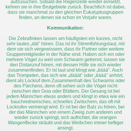
aufzusuchen. Sobald die Regenzeite wieder einsetzt,
kehren sie in ihre Brutgebiete zurück. Beachtlich ist dabei,
dass sie manchmal zu den gleichen Eukalyptusgruppen
finden, an denen sie schon im Vorjahr waren.
Kommunikation:
Die Zebrafinken lassen am häufigsten ein kurzes, nicht
sehr lautes „dät" hören. Das ist ihr Stimmfühlungslaut, mit
dem sie sich vergewissern, dass ihr Partner oder weitere
Gruppenmitglieder in der Nähe sind. Haben sich ein oder
mehrere Vögel zu weit vom Schwarm getrennt, lassen sie
den Distanzruf hören, mit dessen Hilfe sie sich wieder
zusammenfinden. Er ist laut und klingt wie „tiäää". Auch
das Trompeten, das sich wie „dääät" oder „tiäää" anhört,
dient als Lockruf dem Zusammenhalt des Schwarms oder
des Pärchens, denn oft sehen sich die Vögel nicht
zwischen den Gras oder Blättern. Der Gesang ist bei
jedem Männchen etwas anders und klingt in etwa wie ein
bauchrednerisches, schnelles Zwitschern, das oft mit
Lockrufen vermengt wird. Er ist bei der Balz zu hören, bei
der das Männchen von einem Zweig zum anderen und
wieder zurück springt, sich aufrichtet, die orangen
Wangenflecke sträubt und das Weibchen immer heftiger
ansingt.