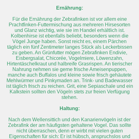
Ernährung:
Für die Ernährung der Zebrafinken ist vor allem eine
Prachtfinken-Futtermischung aus mehreren Hirsesorten
und Glanz wichtig, wie sie im Handel erhältlich ist.
Kolbenhirse ist ebenfalls beliebt, besonders wenn die
Vögel Junge haben. Sonst reicht es, einem Pärchen
täglich ein fünf Zentimeter langes Stück als Leckerbissen
zu geben. An Grünfutter mögen Zebrafinken Endivie,
Eisbergsalat, Chicorée, Vogelmiere, Löwenzahn,
Hirtentäschelkraut und halbreife Grasrispen. An tierischer
Nahrung nehmen sie gerne frische Ameisenpuppen,
manche auch Buffalos und kleine sowie frisch gehäutete
Mehlwürmer und Pinkymaden an. Trink- und Badewasser
ist täglich frisch zu reichen. Grit, eine Sepiaschale und ein
Kalkstein sollten den Vögeln stets zur freien Verfügung
stehen.
Haltung:
Nach dem Wellensittich und den Kanarienvögeln ist der
Zebrafink der am häufigsten gehaltene Vogel. Das sollte
nicht überraschen, denn er wirbt mit vielen guten
Eigenschaften für sich: Er ist hübsch, anspruchslos und