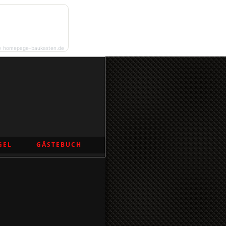
y homepage-baukasten.de
GEL
GÄSTEBUCH