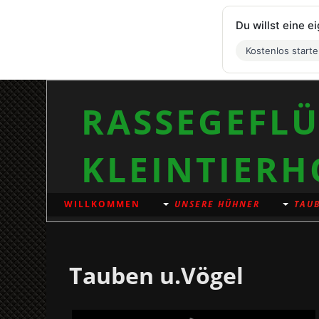
Du willst eine 
Kostenlos start
RASSEGEFLÜ
KLEINTIERH
WILLKOMMEN
UNSERE HÜHNER
TAUB
Tauben u.Vögel