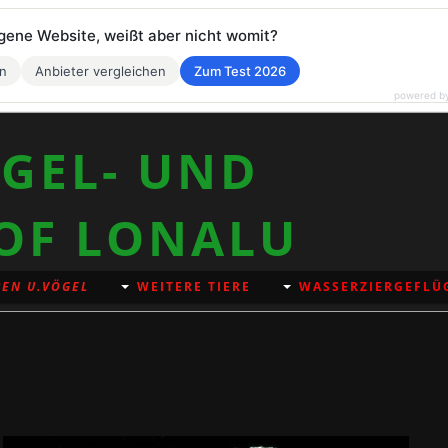
eigene Website, weißt aber nicht womit?
en
Anbieter vergleichen
Zum Test 2026
powered b
GEL- UND
OF LONALU
EN U.VÖGEL
WEITERE TIERE
WASSERZIERGEFLÜ