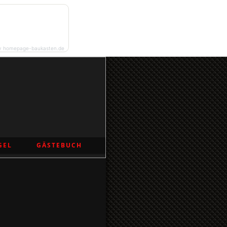
y homepage-baukasten.de
GEL
GÄSTEBUCH