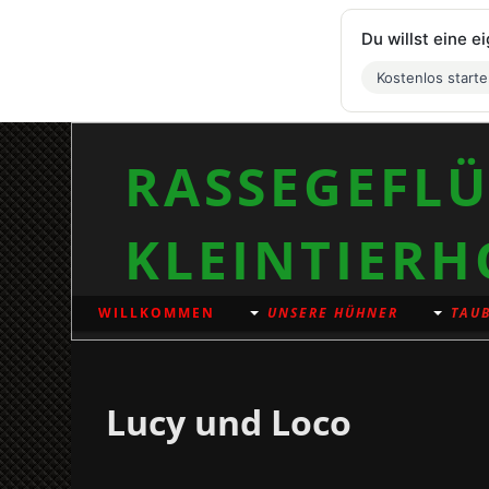
Du willst eine 
Kostenlos start
RASSEGEFLÜ
KLEINTIERH
WILLKOMMEN
UNSERE HÜHNER
TAUB
Lucy und Loco