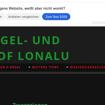
eigene Website, weißt aber nicht womit?
en
Anbieter vergleichen
Zum Test 2026
powered b
GEL- UND
OF LONALU
EN U.VÖGEL
WEITERE TIERE
WASSERZIERGEFLÜ
Zwergziegen