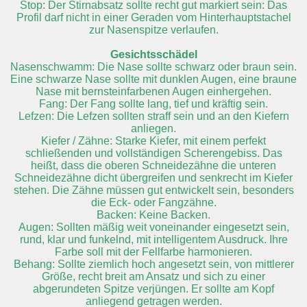
Stop: Der Stirnabsatz sollte recht gut markiert sein: Das
Profil darf nicht in einer Geraden vom Hinterhauptstachel
zur Nasenspitze verlaufen.
Gesichtsschädel
Nasenschwamm: Die Nase sollte schwarz oder braun sein.
Eine schwarze Nase sollte mit dunklen Augen, eine braune
Nase mit bernsteinfarbenen Augen einhergehen.
Fang: Der Fang sollte lang, tief und kräftig sein.
Lefzen: Die Lefzen sollten straff sein und an den Kiefern
anliegen.
Kiefer / Zähne: Starke Kiefer, mit einem perfekt
schließenden und vollständigen Scherengebiss. Das
heißt, dass die oberen Schneidezähne die unteren
Schneidezähne dicht übergreifen und senkrecht im Kiefer
stehen. Die Zähne müssen gut entwickelt sein, besonders
die Eck- oder Fangzähne.
Backen: Keine Backen.
Augen: Sollten mäßig weit voneinander eingesetzt sein,
rund, klar und funkelnd, mit intelligentem Ausdruck. Ihre
Farbe soll mit der Fellfarbe harmonieren.
Behang: Sollte ziemlich hoch angesetzt sein, von mittlerer
Größe, recht breit am Ansatz und sich zu einer
abgerundeten Spitze verjüngen. Er sollte am Kopf
anliegend getragen werden.