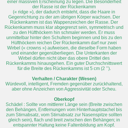
einer massiven Erscheinung zu legen. Die Besonderheit
der Rasse ist der Rückenkamm
(« ridge »), der dadurch entsteht, dass die Haare in
Gegenrichtung zu der am übrigen Körper wachsen. Der
Rückenkamm ist das Wappenzeichen der Rasse. Der
Rückenkamm muss klar abgegrenzt sein, symmetrisch und
zu den Hüfthöckern hin schmaler werden. Er muss
unmittelbar hinter den Schultern beginnen und bis zu den
Hüfthöckern reichen Der Rückenkamm darf nur zwei
Wirbel (« crowns ») aufweisen, die dieselbe Form haben
und einander gegenüberliegen. Die Unterkanten der
Wirbel dürfen nicht über das obere Drittel des
Rückenkamms hinausgehen. Ein guter Durchschnittswert
für die Breite des Rückenkamms ist 5 cm (2 ’’).
Verhalten / Charakter (Wesen)
Würdevoll, intelligent, Fremden gegenüber zurückhaltend,
aber ohne Anzeichen von Aggressivität oder Scheu.
Oberkopf
Schädel : Sollte von mittlerer Länge sein (Breite zwischen
den Behängen, Entfernungen vom Hinterhauptstachel bis
zum Stirnabsatz, vom Stirnabsatz zur Nasenspitze sollten
gleich sein), flach und breit zwischen den Behängen; in
entspannter Haltung keine Faltenbildung am Kopf.