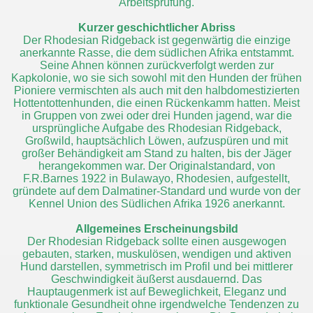
Arbeitsprüfung.
Kurzer geschichtlicher Abriss
Der Rhodesian Ridgeback ist gegenwärtig die einzige
anerkannte Rasse, die dem südlichen Afrika entstammt.
Seine Ahnen können zurückverfolgt werden zur
Kapkolonie, wo sie sich sowohl mit den Hunden der frühen
Pioniere vermischten als auch mit den halbdomestizierten
Hottentottenhunden, die einen Rückenkamm hatten. Meist
in Gruppen von zwei oder drei Hunden jagend, war die
ursprüngliche Aufgabe des Rhodesian Ridgeback,
Großwild, hauptsächlich Löwen, aufzuspüren und mit
großer Behändigkeit am Stand zu halten, bis der Jäger
herangekommen war. Der Originalstandard, von
F.R.Barnes 1922 in Bulawayo, Rhodesien, aufgestellt,
gründete auf dem Dalmatiner-Standard und wurde von der
Kennel Union des Südlichen Afrika 1926 anerkannt.
Allgemeines Erscheinungsbild
Der Rhodesian Ridgeback sollte einen ausgewogen
gebauten, starken, muskulösen, wendigen und aktiven
Hund darstellen, symmetrisch im Profil und bei mittlerer
Geschwindigkeit äußerst ausdauernd. Das
Hauptaugenmerk ist auf Beweglichkeit, Eleganz und
funktionale Gesundheit ohne irgendwelche Tendenzen zu