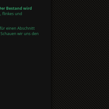
 Der Bestand wird
s, flinkes und
für einen Abschnitt
. Schauen wir uns den