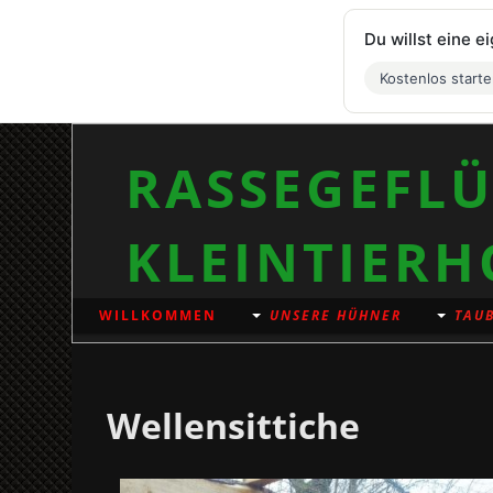
Du willst eine 
Kostenlos start
RASSEGEFLÜ
KLEINTIERH
WILLKOMMEN
UNSERE HÜHNER
TAUB
Wellensittiche