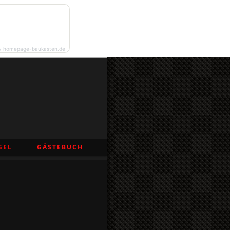
y homepage-baukasten.de
GEL
GÄSTEBUCH