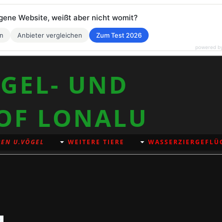
eigene Website, weißt aber nicht womit?
en
Anbieter vergleichen
Zum Test 2026
powered b
GEL- UND
OF LONALU
EN U.VÖGEL
WEITERE TIERE
WASSERZIERGEFLÜ