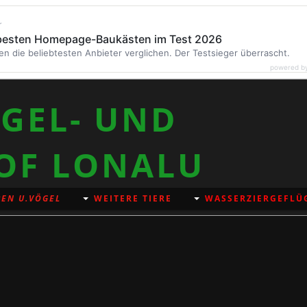
r
 besten Homepage-Baukästen im Test 2026
en die beliebtesten Anbieter verglichen. Der Testsieger überrascht.
powered b
GEL- UND
OF LONALU
EN U.VÖGEL
WEITERE TIERE
WASSERZIERGEFLÜ