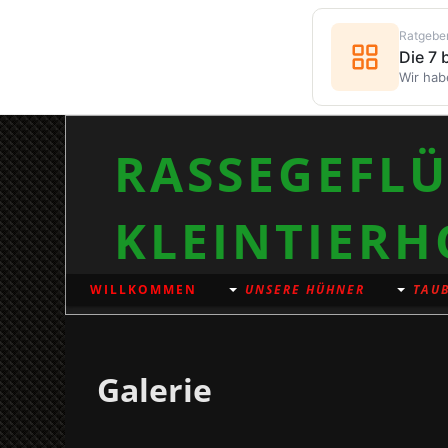
Ratgebe
Die 7
Wir hab
RASSEGEFLÜ
KLEINTIERH
WILLKOMMEN
UNSERE HÜHNER
TAUB
Galerie